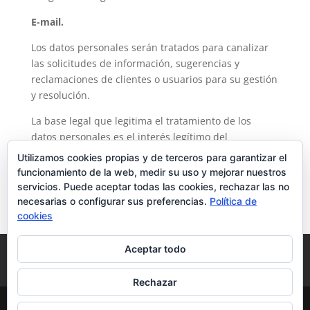
E-mail.
Los datos personales serán tratados para canalizar
las solicitudes de información, sugerencias y
reclamaciones de clientes o usuarios para su gestión
y resolución.
La base legal que legitima el tratamiento de los
datos personales es el interés legítimo del
responsable.
Utilizamos cookies propias y de terceros para garantizar el
funcionamiento de la web, medir su uso y mejorar nuestros
Los datos personales se conservarán por un período
servicios. Puede aceptar todas las cookies, rechazar las no
de dos años desde el momento en que dejen de
necesarias o configurar sus preferencias.
Política de
tratarse, sin perjuicio del ejercicio de los derechos
cookies
que le asisten como interesado.
Aceptar todo
Aviso Legal
Política de privacidad
Política de cookies
Rechazar