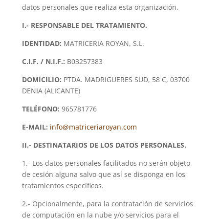
datos personales que realiza esta organización.
I
.- RESPONSABLE DEL TRATAMIENTO.
IDENTIDAD:
MATRICERIA ROYAN, S.L.
C.I.F. / N.I.F.:
B03257383
DOMICILIO:
PTDA. MADRIGUERES SUD, 58 C, 03700
DENIA (ALICANTE)
TELÉFONO:
965781776
E-MAIL:
info@matriceriaroyan.com
II
.- DESTINATARIOS DE LOS DATOS PERSONALES.
1.- Los datos personales facilitados no serán objeto
de cesión alguna salvo que así se disponga en los
tratamientos específicos.
2.- Opcionalmente, para la contratación de servicios
de computación en la nube y/o servicios para el